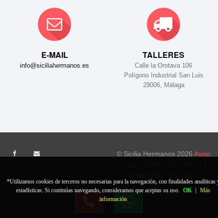
E-MAIL
TALLERES
info@siciliahermanos.es
Calle la Orotava 106
Polígono Industrial San Luis
29006, Málaga
© Sicilia Hermanos 2026
Aviso
Legal
|
Política de Cookies
|
Created by
VisionClick
*Utilizamos cookies de terceros no necesarias para la navegación, con finalidades analíticas 
estadísticas. Si continúas navegando, consideramos que aceptas su uso.
OK
|
Más
información